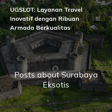
UGSLOT: Layanan Travel
Inovatif dengan Ribuan
Armada Berkualitas
Posts about Surabaya
Eksotis