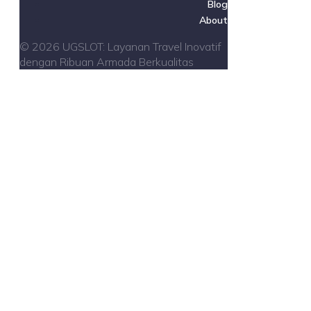
Blog
About
© 2026 UGSLOT: Layanan Travel Inovatif
dengan Ribuan Armada Berkualitas