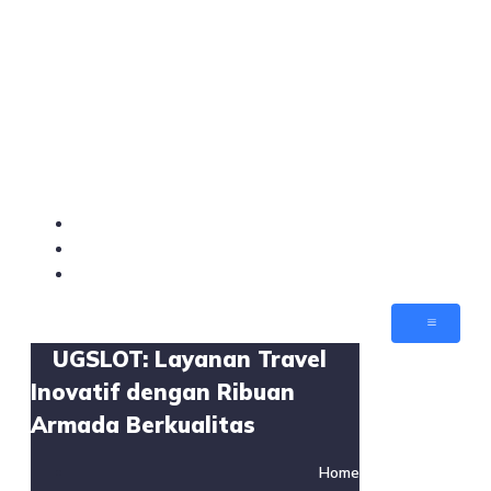
UGSLOT: Layanan Travel Inovatif
dengan Ribuan Armada
Berkualitas
Home
Blog
About
UGSLOT: Layanan Travel
Inovatif dengan Ribuan
Armada Berkualitas
Home